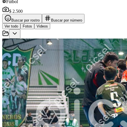
⚽
Fútbol
$ 2.500
Buscar por rostro
Buscar por número
Ver todo
Fotos
Videos