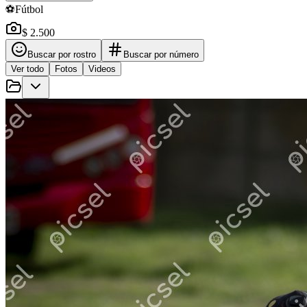
⚽
Fútbol
$ 2.500
Buscar por rostro
Buscar por número
Ver todo
Fotos
Videos