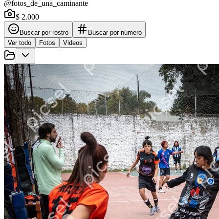
@fotos_de_una_caminante
$ 2.000
Buscar por rostro
Buscar por número
Ver todo
Fotos
Videos