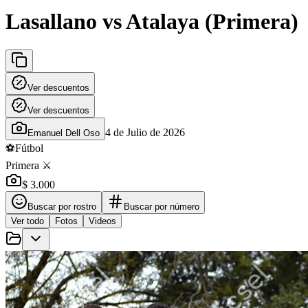
Lasallano vs Atalaya (Primera)
Ver descuentos
Ver descuentos
4 de Julio de 2026
Emanuel Dell Oso
⚽
Fútbol
Primera ⚔️
$ 3.000
Buscar por rostro
Buscar por número
Ver todo
Fotos
Videos