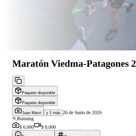
Maratón Viedma-Patagones 
Paquete disponible
Paquete disponible
26 de Junio de 2026
Juan Macri
y 1 más
🏃
Running
$ 6.000
$ 8.000