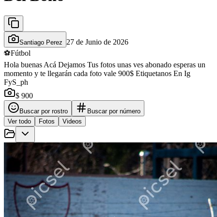
27 de Junio de 2026
Santiago Perez
⚽
Fútbol
Hola buenas Acá Dejamos Tus fotos unas ves abonado esperas un
momento y te llegarán cada foto vale 900$ Etiquetanos En Ig
FyS_ph
$ 900
Buscar por rostro
Buscar por número
Ver todo
Fotos
Videos