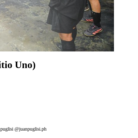
tio Uno)
isi @juanpuglisi.ph