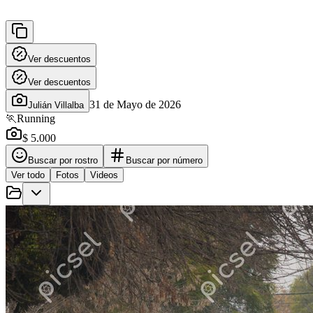
Ver descuentos
Ver descuentos
31 de Mayo de 2026
Julián Villalba
🏃
Running
$ 5.000
Buscar por rostro
Buscar por número
Ver todo
Fotos
Videos