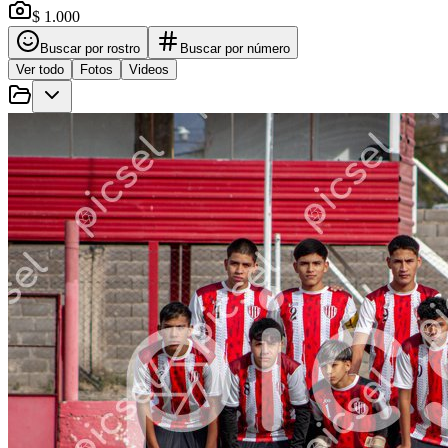
$ 1.000
Buscar por rostro
Buscar por número
Ver todo
Fotos
Videos