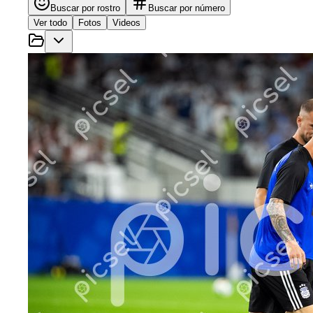
Buscar por rostro
Buscar por número
Ver todo
Fotos
Videos