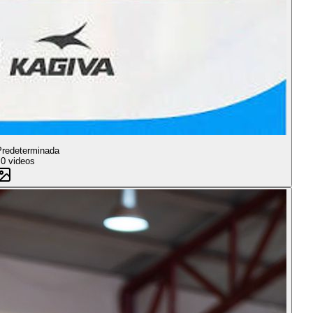
Predeterminada
s
0 videos