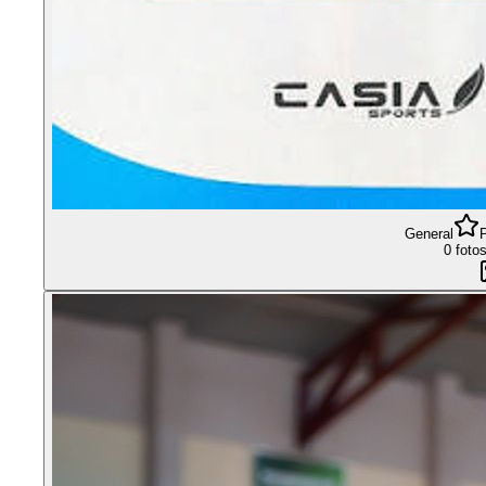
General
0 foto