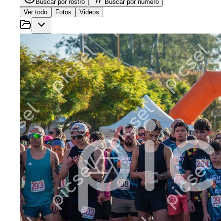
Buscar por rostro
Buscar por número
Ver todo
Fotos
Videos