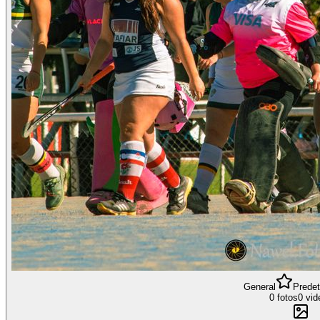
General
Prede
0 fotos
0 vid