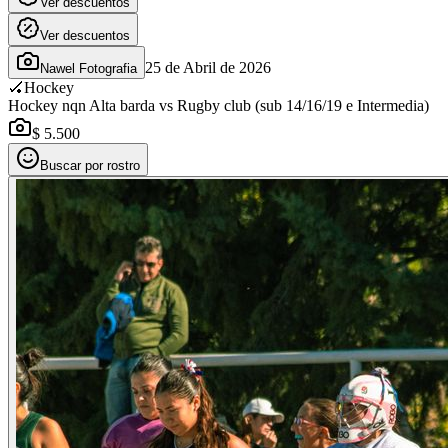
Ver descuentos
Ver descuentos
25 de Abril de 2026
Nawel Fotografia
🏑
Hockey
Hockey nqn Alta barda vs Rugby club (sub 14/16/19 e Intermedia)
$ 5.500
Buscar por rostro