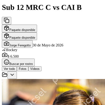
Sub 12 MRC C vs CAI B
Paquete disponible
Paquete disponible
30 de Mayo de 2026
Jorge Feregotto
🏑
Hockey
$ 6.500
Buscar por rostro
Ver todo
Fotos
Videos