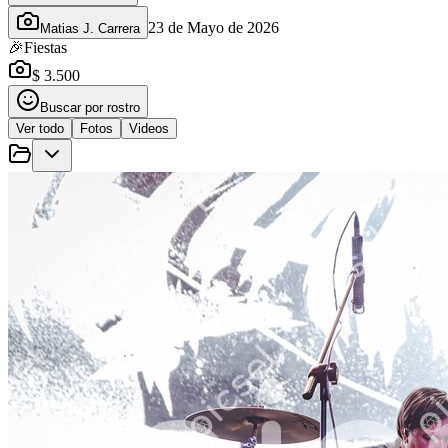
23 de Mayo de 2026
Matias J. Carrera
🎉
Fiestas
$ 3.500
Buscar por rostro
Ver todo
Fotos
Videos