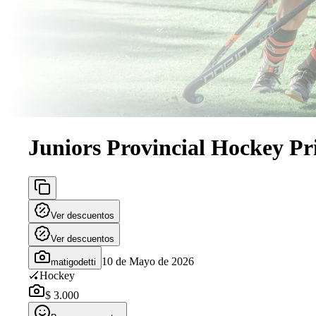
Juniors Provincial Hockey P
Ver descuentos
Ver descuentos
10 de Mayo de 2026
matigodetti
🏑
Hockey
$ 3.000