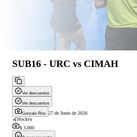
SUB16 - URC vs CIMAH
Ver descuentos
Ver descuentos
27 de Junio de 2026
Gonzalo Rios
🏑
Hockey
$ 3.000