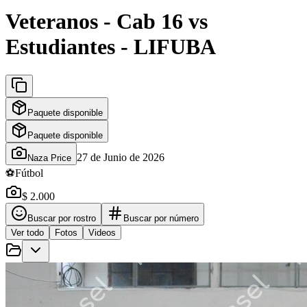
Veteranos - Cab 16 vs
Estudiantes - LIFUBA
Paquete disponible
Paquete disponible
27 de Junio de 2026
Naza Price
⚽
Fútbol
$ 2.000
Buscar por rostro
Buscar por número
Ver todo
Fotos
Videos