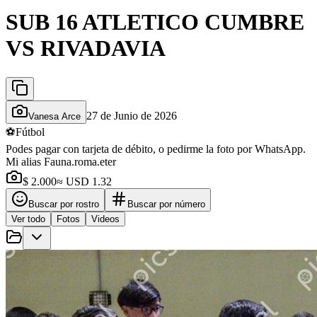
SUB 16 ATLETICO CUMBRE
VS RIVADAVIA
27 de Junio de 2026
Vanesa Arce
⚽
Fútbol
Podes pagar con tarjeta de débito, o pedirme la foto por WhatsApp.
Mi alias Fauna.roma.eter
$ 2.000
≈ USD 1.32
Buscar por rostro
Buscar por número
Ver todo
Fotos
Videos