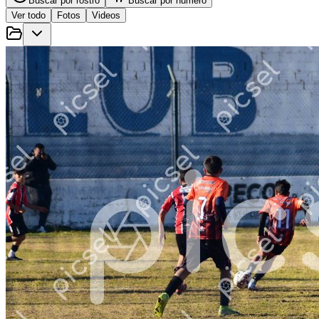
Buscar por rostro
Buscar por número
Ver todo
Fotos
Videos