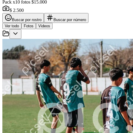
Pack x10 fotos $15.000
$ 2.500
Buscar por rostro
Buscar por número
Ver todo
Fotos
Videos