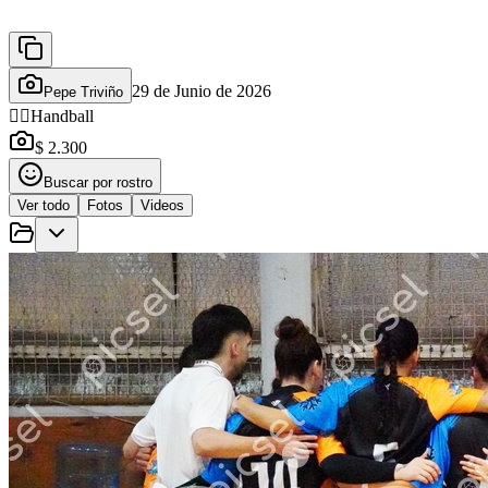
29 de Junio de 2026
Pepe Triviño
🤾‍♂️
Handball
$ 2.300
Buscar por rostro
Ver todo
Fotos
Videos