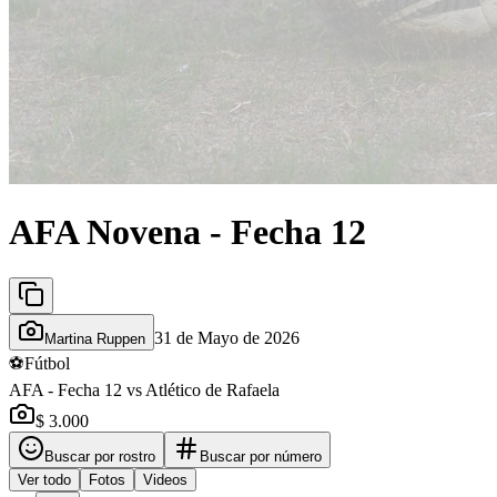
AFA Novena - Fecha 12
31 de Mayo de 2026
Martina Ruppen
⚽
Fútbol
AFA - Fecha 12 vs Atlético de Rafaela
$ 3.000
Buscar por rostro
Buscar por número
Ver todo
Fotos
Videos