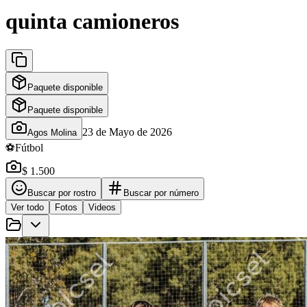
quinta camioneros
Paquete disponible
Paquete disponible
23 de Mayo de 2026
Agos Molina
⚽
Fútbol
$ 1.500
Buscar por rostro
Buscar por número
Ver todo
Fotos
Videos