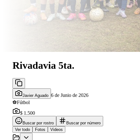
Rivadavia 5ta.
6 de Junio de 2026
Javier Aguado
⚽
Fútbol
$ 1.500
Buscar por rostro
Buscar por número
Ver todo
Fotos
Videos