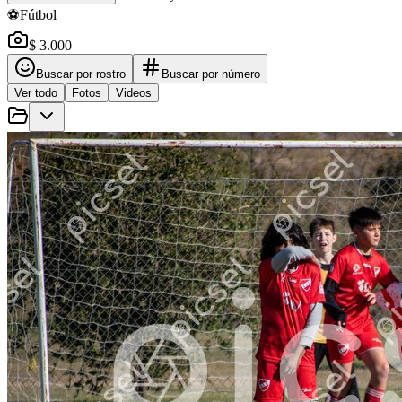
⚽
Fútbol
$ 3.000
Buscar por rostro
Buscar por número
Ver todo
Fotos
Videos