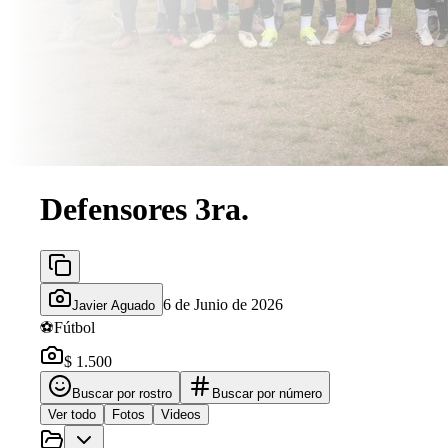
Defensores 3ra.
6 de Junio de 2026
Javier Aguado
⚽
Fútbol
$ 1.500
Buscar por rostro
Buscar por número
Ver todo
Fotos
Videos